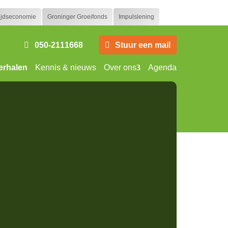
tijdseconomie
Groninger Groeifonds
Impulslening
050-2111668
Stuur een mail
rhalen
Kennis & nieuws
Over ons
Agenda