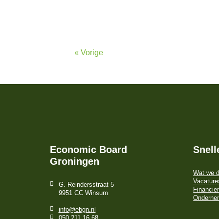
« Vorige
Economic Board
Snell
Groningen
Wat we 
Vacature
G. Reindersstraat 5
Financier
9951 CC Winsum
Onderne
info@ebgn.nl
050 211 16 68