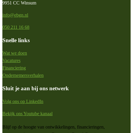
9951 CC Winsum
info@ebgn.nl
050 211 16 68
Snelle links
Wat we doen
Vacatures
Financiering
Ondernemersverhalen
Sluit je aan bij ons netwerk
Volg ons op LinkedIn
Bekijk ons Youtube kanaal
Blijf op de hoogte van ontwikkelingen, financieringen,