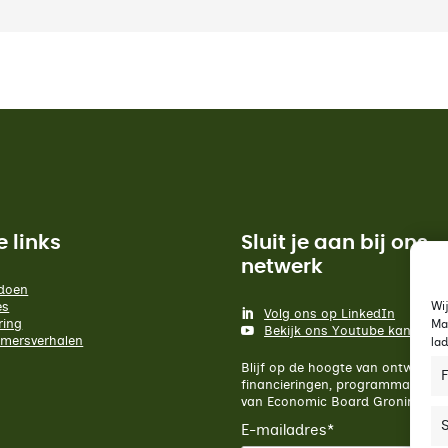
e links
Sluit je aan bij ons
netwerk
doen
Wi
es
Volg ons op LinkedIn
ring
Ma
Bekijk ons Youtube kanaal
mersverhalen
la
Blijf op de hoogte van ontwikkeli
F
financieringen, programma's en
van Economic Board Groningen.
S
E-mailadres
*