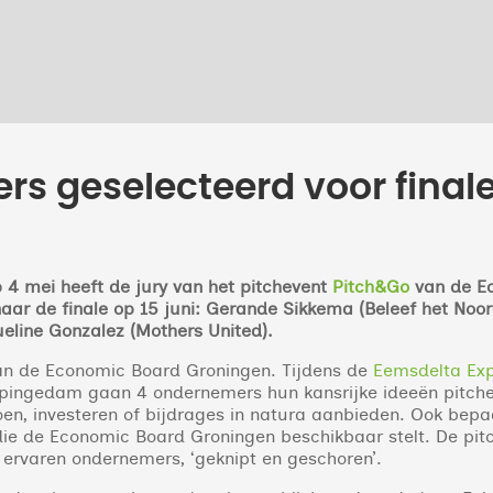
rs geselecteerd voor finale
4 mei heeft de jury van het pitchevent
Pitch&Go
van de E
ar de finale op 15 juni: Gerande Sikkema (Beleef het Noorde
line Gonzalez (Mothers United).
van de Economic Board Groningen. Tijdens de
Eemsdelta Ex
Appingedam gaan 4 ondernemers hun kansrijke ideeën pitchen
oen, investeren of bijdrages in natura aanbieden. Ook bep
die de Economic Board Groningen beschikbaar stelt. De pi
 ervaren ondernemers, ‘geknipt en geschoren’.