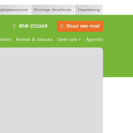
rijetijdseconomie
Groninger Groeifonds
Impulslening
050-2111668
Stuur een mail
halen
Kennis & nieuws
Over ons
Agenda