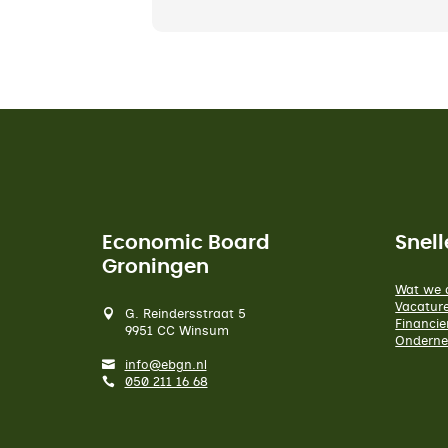
Economic Board
Snell
Groningen
Wat we 
Vacatur
G. Reindersstraat 5
Financie
9951 CC Winsum
Onderne
info@ebgn.nl
050 211 16 68