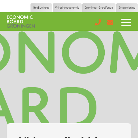
GroBusiness
Vrijetijdseconomie
Groninger Groeifonds
Impulslening

