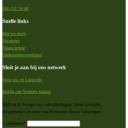
050 211 16 68
Snelle links
Wat we doen
Vacatures
Financiering
Ondernemersverhalen
Sluit je aan bij ons netwerk
Volg ons op LinkedIn
Bekijk ons Youtube kanaal
Blijf op de hoogte van ontwikkelingen, financieringen,
programma's en meer van Economic Board Groningen.
E-mailadres
*