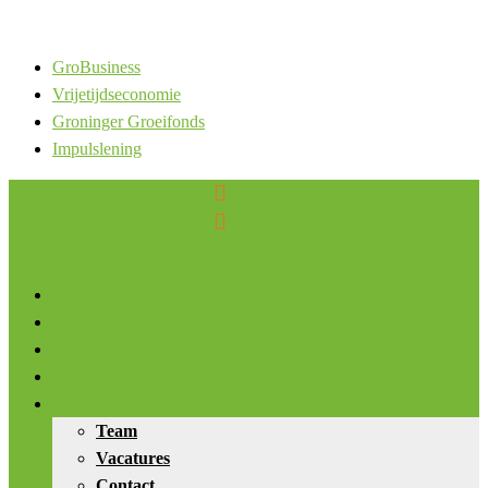
GroBusiness
Vrijetijdseconomie
Groninger Groeifonds
Impulslening


Wat we doen
Resultaat
Ondernemersverhalen
Kennis & nieuws
Over ons
Team
Vacatures
Contact