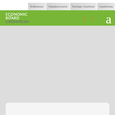
GroBusiness
Vrijetijdseconomie
Groninger Groeifonds
Impulslening

