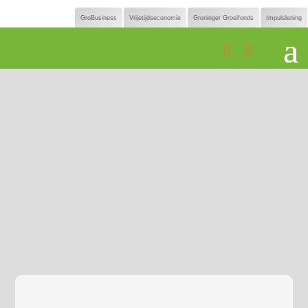
GroBusiness
Vrijetijdseconomie
Groninger Groeifonds
Impulslening

