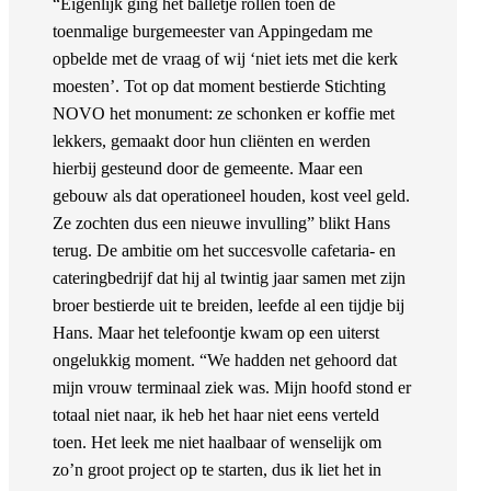
“Eigenlijk ging het balletje rollen toen de
toenmalige burgemeester van Appingedam me
opbelde met de vraag of wij ‘niet iets met die kerk
moesten’. Tot op dat moment bestierde Stichting
NOVO het monument: ze schonken er koffie met
lekkers, gemaakt door hun cliënten en werden
hierbij gesteund door de gemeente. Maar een
gebouw als dat operationeel houden, kost veel geld.
Ze zochten dus een nieuwe invulling” blikt Hans
terug. De ambitie om het succesvolle cafetaria- en
cateringbedrijf dat hij al twintig jaar samen met zijn
broer bestierde uit te breiden, leefde al een tijdje bij
Hans. Maar het telefoontje kwam op een uiterst
ongelukkig moment. “We hadden net gehoord dat
mijn vrouw terminaal ziek was. Mijn hoofd stond er
totaal niet naar, ik heb het haar niet eens verteld
toen. Het leek me niet haalbaar of wenselijk om
zo’n groot project op te starten, dus ik liet het in