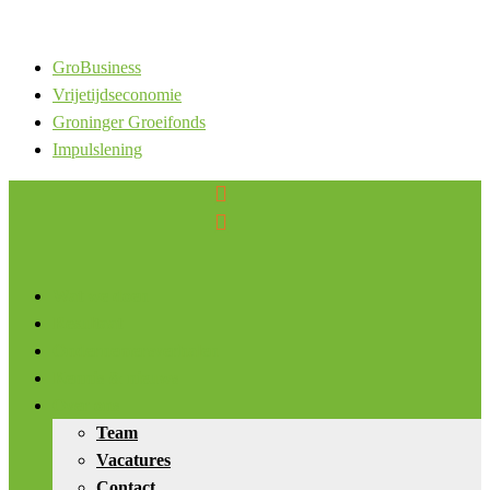
GroBusiness
Vrijetijdseconomie
Groninger Groeifonds
Impulslening


Wat we doen
Resultaat
Ondernemersverhalen
Kennis & nieuws
Over ons
Team
Vacatures
Contact