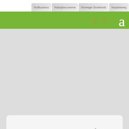
GroBusiness
Vrijetijdseconomie
Groninger Groeifonds
Impulslening

