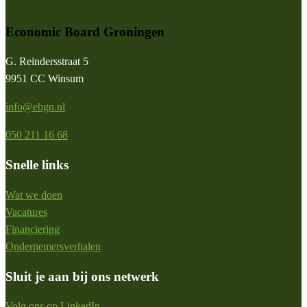
Economic Board Groningen
G. Reindersstraat 5
9951 CC Winsum
info@ebgn.nl
050 211 16 68
Snelle links
Wat we doen
Vacatures
Financiering
Ondernemersverhalen
Sluit je aan bij ons netwerk
Volg ons op LinkedIn