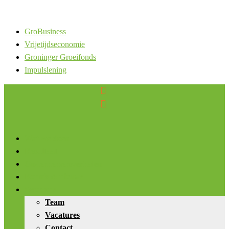
GroBusiness
Vrijetijdseconomie
Groninger Groeifonds
Impulslening


Wat we doen
Resultaat
Ondernemersverhalen
Kennis & nieuws
Over ons
Team
Vacatures
Contact