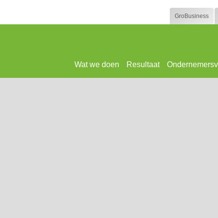
GroBusiness
Wat we doen
Resultaat
Ondernemersv