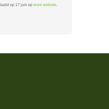
aatst op 17 juni op
onze website
.