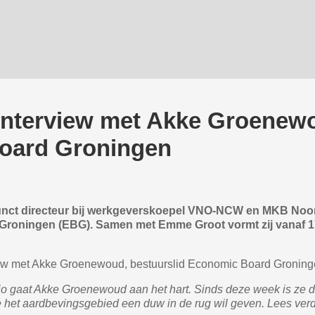
nterview met Akke Groenewo
oard Groningen
unct directeur bij werkgeverskoepel VNO-NCW en MKB Noord
roningen (EBG). Samen met Emme Groot vormt zij vanaf 17 
ew met Akke Groenewoud, bestuurslid Economic Board Gronin
io gaat Akke Groenewoud aan het hart. Sinds deze week is ze
e het aardbevingsgebied een duw in de rug wil geven. Lees ver