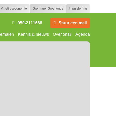
Vrijetijdseconomie
Groninger Groeifonds
Impulslening
050-2111668
Stuur een mail
erhalen
Kennis & nieuws
Over ons
Agenda