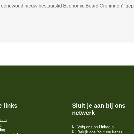
roenewoud nieuw bestuurslid Economic Board Groningen’, gepl
e links
Sluit je aan bij ons
netwerk
doen
s
Volg ons op LinkedIn
ing
Bekijk ons Youtube kanaal