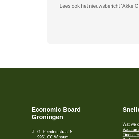
Lees ook het nieuwsbericht ‘Akke G
Economic Board
Snell
Groningen
Wat we 
Vacature
G. Reindersstraat 5
Financier
9951 CC Winsum