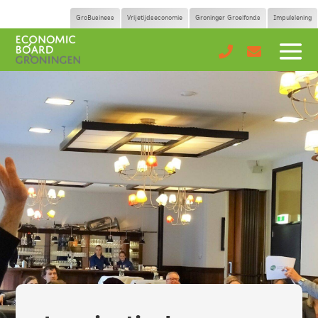
GroBusiness
Vrijetijdseconomie
Groninger Groeifonds
Impulslening

