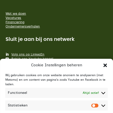
Wat we doen
Vacatures
Financiering
Ondernemersverhalen
Sluit je aan bij ons netwerk
Volg ons op LinkedIn
Bekijk ons Youtube kanaal
Cookie Instellingen beheren
Blijf op de hoogte van ontwikkelingen, financieringen,
programma's en meer van Economic Board Groningen.
Wij gebruiken cookies om onze website anoniem te analyseren (met
E-mailadres
*
Matomo) en om content van pagina's zoals Youtube en Facebook in te
laden.
Functioneel
Altijd actief
Abonneren
Statistieken
Statist