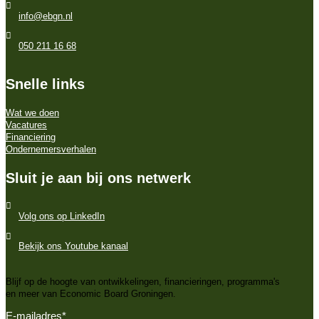
info@ebgn.nl
050 211 16 68
Snelle links
Wat we doen
Vacatures
Financiering
Ondernemersverhalen
Sluit je aan bij ons netwerk
Volg ons op LinkedIn
Bekijk ons Youtube kanaal
Blijf op de hoogte van ontwikkelingen, financieringen, programma's
en meer van Economic Board Groningen.
E-mailadres
*