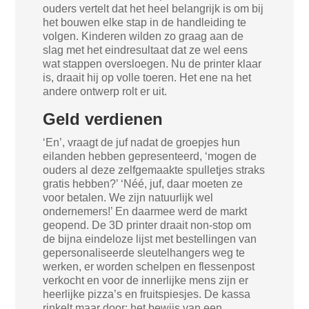
ouders vertelt dat het heel belangrijk is om bij
het bouwen elke stap in de handleiding te
volgen. Kinderen wilden zo graag aan de
slag met het eindresultaat dat ze wel eens
wat stappen oversloegen. Nu de printer klaar
is, draait hij op volle toeren. Het ene na het
andere ontwerp rolt er uit.
Geld verdienen
‘En’, vraagt de juf nadat de groepjes hun
eilanden hebben gepresenteerd, ‘mogen de
ouders al deze zelfgemaakte spulletjes straks
gratis hebben?’ ‘Néé, juf, daar moeten ze
voor betalen. We zijn natuurlijk wel
ondernemers!’ En daarmee werd de markt
geopend. De 3D printer draait non-stop om
de bijna eindeloze lijst met bestellingen van
gepersonaliseerde sleutelhangers weg te
werken, er worden schelpen en flessenpost
verkocht en voor de innerlijke mens zijn er
heerlijke pizza’s en fruitspiesjes. De kassa
rinkelt maar door; het bewijs van een