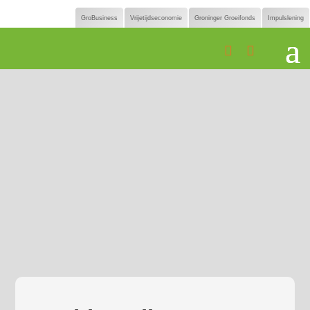
GroBusiness
Vrijetijdseconomie
Groninger Groeifonds
Impulslening

