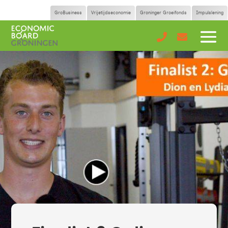
GroBusiness
Vrijetijdseconomie
Groninger Groeifonds
Impulslening

