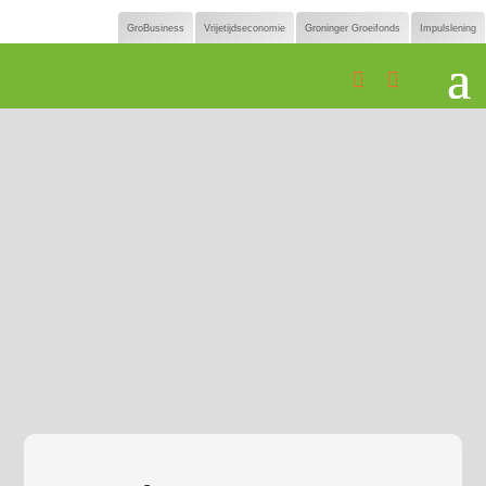
GroBusiness
Vrijetijdseconomie
Groninger Groeifonds
Impulslening

