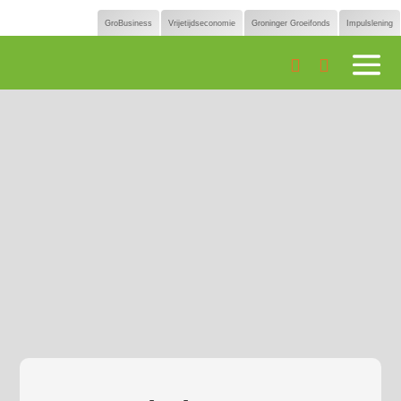
GroBusiness
Vrijetijdseconomie
Groninger Groeifonds
Impulslening

