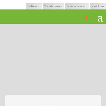
GroBusiness
Vrijetijdseconomie
Groninger Groeifonds
Impulslening

