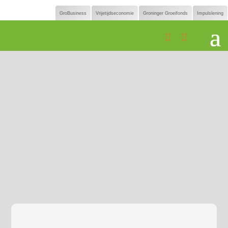
GroBusiness
Vrijetijdseconomie
Groninger Groeifonds
Impulslening

