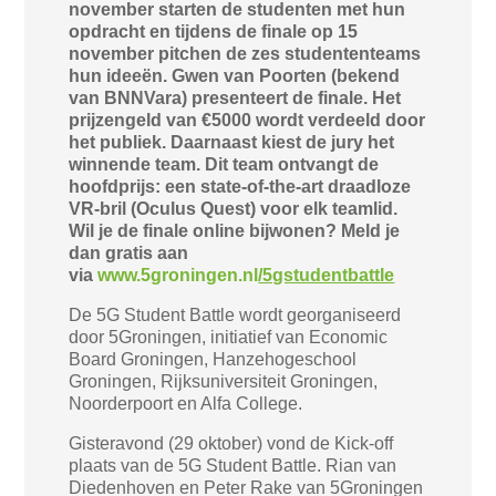
november starten de studenten met hun
opdracht en tijdens de finale op 15
november pitchen de zes studententeams
hun ideeën. Gwen van Poorten (bekend
van BNNVara) presenteert de finale. Het
prijzengeld van €5000 wordt verdeeld door
het publiek. Daarnaast kiest de jury het
winnende team. Dit team ontvangt de
hoofdprijs: een state-of-the-art draadloze
VR-bril (Oculus Quest) voor elk teamlid.
Wil je de finale online bijwonen? Meld je
dan gratis aan
via
www.5groningen.nl
/5gstudentbattle
De 5G Student Battle wordt georganiseerd
door 5Groningen, initiatief van Economic
Board Groningen, Hanzehogeschool
Groningen, Rijksuniversiteit Groningen,
Noorderpoort en Alfa College.
Gisteravond (29 oktober) vond de Kick-off
plaats van de 5G Student Battle. Rian van
Diedenhoven en Peter Rake van 5Groningen