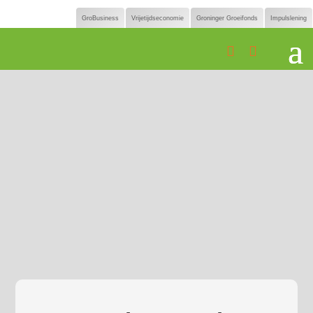
GroBusiness
Vrijetijdseconomie
Groninger Groeifonds
Impulslening

