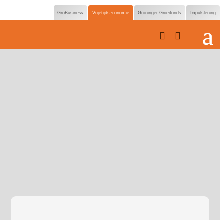
GroBusiness
Vrijetijdseconomie
Groninger Groeifonds
Impulslening

