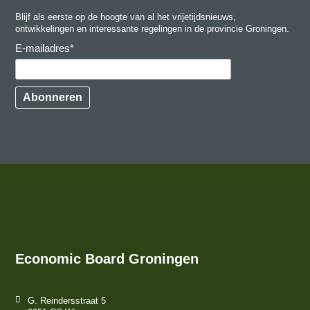
inspiratie om de sector toekomstbestendig te
Blijf als eerste op de hoogte van al het vrijetijdsnieuws,
maken.
ontwikkelingen en interessante regelingen in de provincie Groningen.
E-mailadres
*
Abonneren
Economic Board Groningen
G. Reindersstraat 5