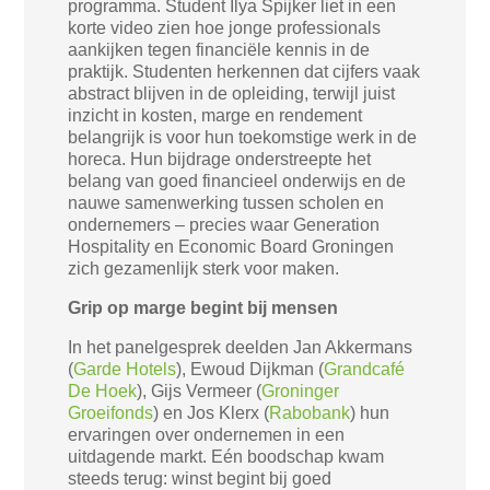
programma. Student Ilya Spijker liet in een
korte video zien hoe jonge professionals
aankijken tegen financiële kennis in de
praktijk. Studenten herkennen dat cijfers vaak
abstract blijven in de opleiding, terwijl juist
inzicht in kosten, marge en rendement
belangrijk is voor hun toekomstige werk in de
horeca. Hun bijdrage onderstreepte het
belang van goed financieel onderwijs en de
nauwe samenwerking tussen scholen en
ondernemers – precies waar Generation
Hospitality en Economic Board Groningen
zich gezamenlijk sterk voor maken.
Grip op marge begint bij mensen
In het panelgesprek deelden Jan Akkermans
(
Garde Hotels
), Ewoud Dijkman (
Grandcafé
De Hoek
), Gijs Vermeer (
Groninger
Groeifonds
) en Jos Klerx (
Rabobank
) hun
ervaringen over ondernemen in een
uitdagende markt. Eén boodschap kwam
steeds terug: winst begint bij goed