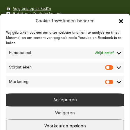
Volg ons op LinkedIn
Bekijk ons Youtube kanaal
Cookie Instellingen beheren
Blijf op de hoogte van ontwikkelingen, financieringen,
programma's en meer van Economic Board Groningen.
Wij gebruiken cookies om onze website anoniem te analyseren (met
E-mailadres
*
Matomo) en om content van pagina's zoals Youtube en Facebook in te
laden.
Functioneel
Altijd actief
Abonneren
Statistieken
Statist
Marketing
Market
Accepteren
Weigeren
© 2026 EBG |
Privacybeleid
| KVK: 62901125
Voorkeuren opslaan
Groene hosting
| Site door
RBS