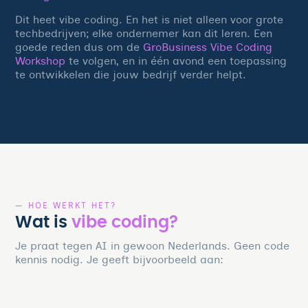
Dit heet vibe coding. En het is niet alleen voor grote
techbedrijven; elke ondernemer kan dit leren. Een
goede reden dus om de
GroBusiness Vibe Coding
Workshop
te volgen, en in één avond een toepassing
te ontwikkelen die jouw bedrijf verder helpt.
— HOE WERKT HET?
Wat is
vibe coding?
Je praat tegen AI in gewoon Nederlands. Geen code
kennis nodig. Je geeft bijvoorbeeld aan: