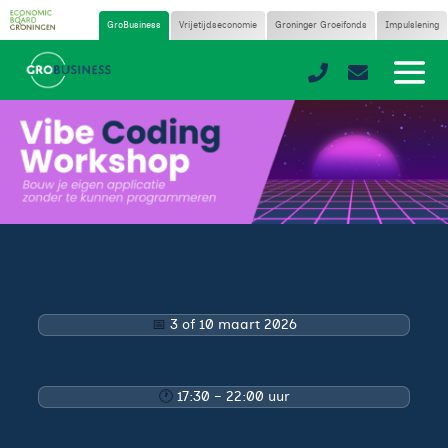
GroBusiness
Vrijetijdseconomie
Groninger Groeifonds
Impulslening


📅
3 of 10 maart 2026
🕐
17:30 – 22:00 uur