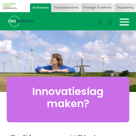
GroBusiness
Vrijetijdseconomie
Groninger Groeifonds
Impulslening


Innovatieslag
maken?