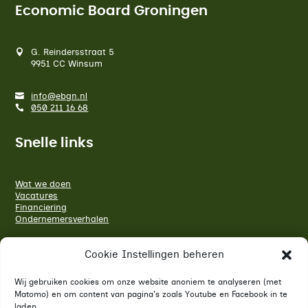
Economic Board Groningen
G. Reindersstraat 5
9951 CC Winsum
info@ebgn.nl
050 211 16 68
Snelle links
Wat we doen
Vacatures
Financiering
Ondernemersverhalen
Sluit je aan bij ons netwerk
Cookie Instellingen beheren
Wij gebruiken cookies om onze website anoniem te analyseren (met
Matomo) en om content van pagina's zoals Youtube en Facebook in te
Volg ons op LinkedIn
laden.
Bekijk ons Youtube kanaal