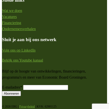
Snelle links
Wat we doen
Vacatures
Financiering
Ondernemersverhalen
Sluit je aan bij ons netwerk
Volg ons op LinkedIn
Bekijk ons Youtube kanaal
Blijf op de hoogte van ontwikkelingen, financieringen,
programma's en meer van Economic Board Groningen.
E-mailadres
*
Abonneren
© 2026 EBG |
Privacybeleid
| KVK: 62901125