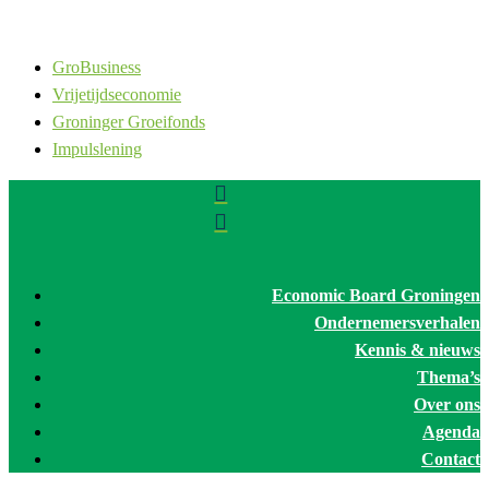
GroBusiness
Vrijetijdseconomie
Groninger Groeifonds
Impulslening


Economic Board Groningen
Ondernemersverhalen
Kennis & nieuws
Thema’s
Over ons
Agenda
Contact