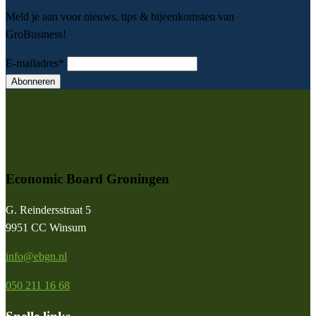
Meld je aan voor nieuws, tips & bijeenkomsten van
GroBusiness!
E-mailadres
*
Abonneren
Economic Board Groningen
G. Reindersstraat 5
9951 CC Winsum
info@ebgn.nl
050 211 16 68