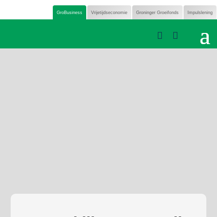
GroBusiness
Vrijetijdseconomie
Groninger Groeifonds
Impulslening

