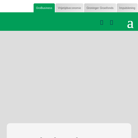
GroBusiness
Vrijetijdseconomie
Groninger Groeifonds
Impulslening

