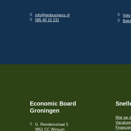
info@grobusiness.nl
Volg
085 40 10 231
Beki
Economic Board
Snell
Groningen
Wat we 
Vacature
G. Reindersstraat 5
Financier
9951 CC Winsum