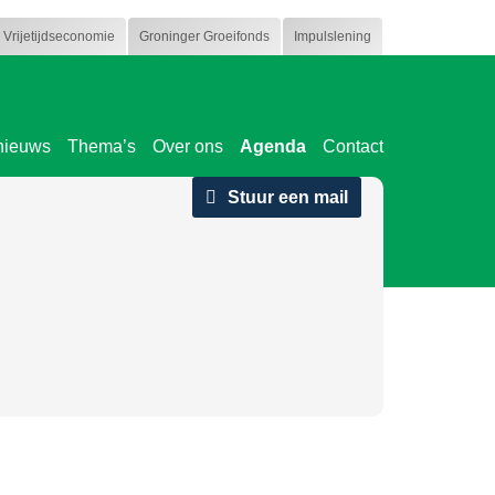
Vrijetijdseconomie
Groninger Groeifonds
Impulslening
nieuws
Thema’s
Over ons
Agenda
Contact
Stuur een mail