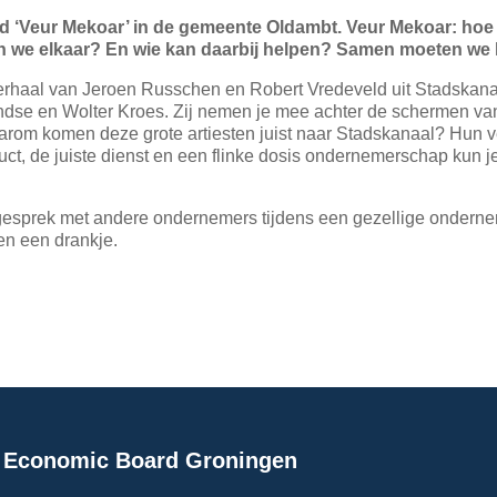
‘Veur Mekoar’ in de gemeente Oldambt. Veur Mekoar: hoe 
 we elkaar? En wie kan daarbij helpen? Samen moeten we 
erhaal van Jeroen Russchen en Robert Vredeveld uit Stadskanaal
ndse en Wolter Kroes. Zij nemen je mee achter de schermen van
m komen deze grote artiesten juist naar Stadskanaal? Hun ver
oduct, de juiste dienst en een flinke dosis ondernemerschap kun 
in gesprek met andere ondernemers tijdens een gezellige onder
en een drankje.
 Economic Board Groningen