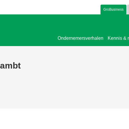
GroBusiness
Ondernemersverhalen
Kennis & 
dambt