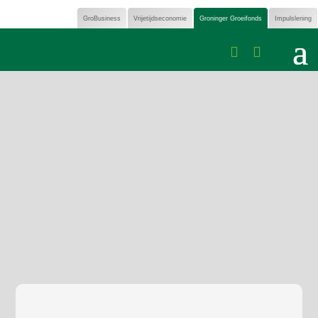
GroBusiness
Vrijetijdseconomie
Groninger Groeifonds
Impulslening

