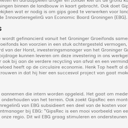
bieten en aardappelen droger en zonder klei uit de grond 
singen binnen de landbouw in kaart gebracht. Ook doet Gi
ijken wat er nodig is om gips goed te verwerken voor lan
de InnovatieregelinG van Economic Board Groningen (EBG).
s
ie wordt gefinancierd vanuit het Groninger Groeifonds sa
oeifonds kon voorzien in een stuk achtergesteld vermogen
rd van der Horst, investeringsmanager van het Groninger Gro
bijdrage kunnen leveren om deze investering in ons werkge
 ook bij aan de verdere recycling van afval en een vermind
nvloed heeft op de circulaire economie. Henk Top heeft al d
trouwen in dat hij hier een succesvol project van gaat mak
aannemen die intern worden opgeleid. Het gaat om medewe
t onderhouden van het terrein. Ook zoekt GipsRec een mont
nregelinG van EBG subsidieert een deel van de kosten voo
tmanager bij EBG: “GipsRec is een mooi voorbeeld van een 
in onze regio. Dit wil EBG graag stimuleren en ondersteunen