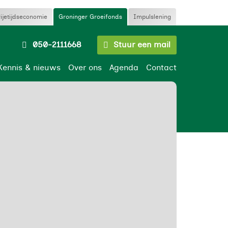
rijetijdseconomie
Groninger Groeifonds
Impulslening
050-2111668
Stuur een mail
Kennis & nieuws
Over ons
Agenda
Contact