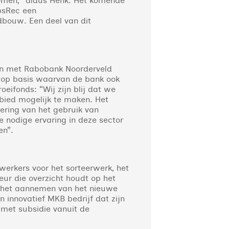
komen,” aldus Henk. Het komende
psRec een
dbouw. Een deel van dit
men met Rabobank Noorderveld
, op basis waarvan de bank ook
eifonds: “Wij zijn blij dat we
bied mogelijk te maken. Het
ering van het gebruik van
e nodige ervaring in deze sector
en”.
rkers voor het sorteerwerk, het
eur die overzicht houdt op het
r het aannemen van het nieuwe
innovatief MKB bedrijf dat zijn
 met subsidie vanuit de