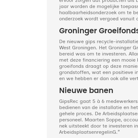
ervoor zorgen dat producten als 
jaar worden de mogelijke toepas
haalbaarheidsonderzoek om te bek
onderzoek wordt vergoed vanuit 
Groninger Groeifond
De nieuwe gips recycle-installat
West Groningen. Het Groninger Gr
bereid was om te investeren. Alla
met deze financiering een mooie 
groeifonds draagt op deze manier
grondstoffen, wat een positieve i
en we hebben er dan ook alle ver
Nieuwe banen
GipsRec gaat 5 à 6 medewerkers 
bedienen van de installatie en he
gehele proces. De Arbeidsplaatse
personeel. Maarten Soppe, accoun
nek uitsteekt door te investeren 
ArbeidsplaatsenregelinG.”