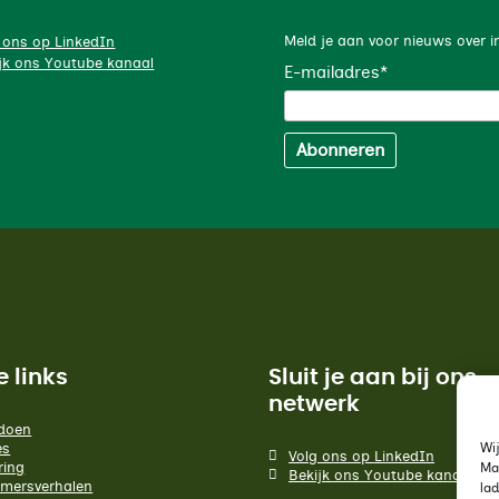
Meld je aan voor nieuws over i
 ons op LinkedIn
jk ons Youtube kanaal
E-mailadres
*
Abonneren
e links
Sluit je aan bij ons
netwerk
doen
Wi
es
Volg ons op LinkedIn
Ma
ring
Bekijk ons Youtube kanaal
mersverhalen
la