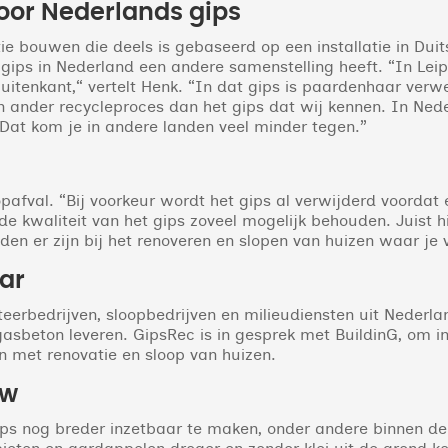
voor Nederlands gips
tie bouwen die deels is gebaseerd op een installatie in Dui
ips in Nederland een andere samenstelling heeft. “In Leipz
tenkant,“ vertelt Henk. “In dat gips is paardenhaar verwe
n ander recycleproces dan het gips dat wij kennen. In Nede
at kom je in andere landen veel minder tegen.”
pafval. “Bij voorkeur wordt het gips al verwijderd voordat
e kwaliteit van het gips zoveel mogelijk behouden. Juist h
den er zijn bij het renoveren en slopen van huizen waar je 
aar
teerbedrijven, sloopbedrijven en milieudiensten uit Nederla
gasbeton leveren. GipsRec is in gesprek met BuildinG, om 
n met renovatie en sloop van huizen.
uw
ips nog breder inzetbaar te maken, onder andere binnen d