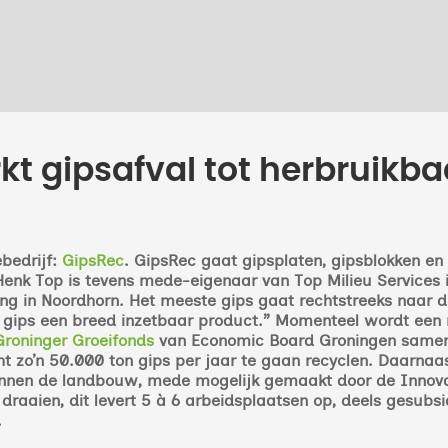
kt gipsafval tot herbruikb
bedrijf:
GipsRec
. GipsRec gaat gipsplaten, gipsblokken en
enk Top is tevens mede-eigenaar van Top Milieu Services in
ng in Noordhorn. Het meeste gips gaat rechtstreeks naar de
 gips een breed inzetbaar product.”
Momenteel wordt een n
Groninger Groeifonds
van Economic Board Groningen samen
 zo’n 50.000 ton gips per jaar te gaan recyclen. Daarnaa
innen de landbouw, mede mogelijk gemaakt door de Innov
 draaien, dit levert 5 à 6 arbeidsplaatsen op, deels gesubsi
.