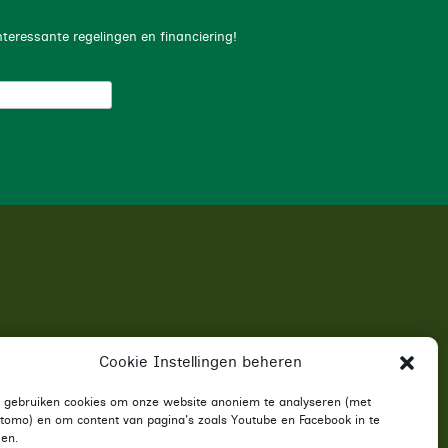
nteressante regelingen en financiering!
Cookie Instellingen beheren
j gebruiken cookies om onze website anoniem te analyseren (met
tomo) en om content van pagina's zoals Youtube en Facebook in te
den.