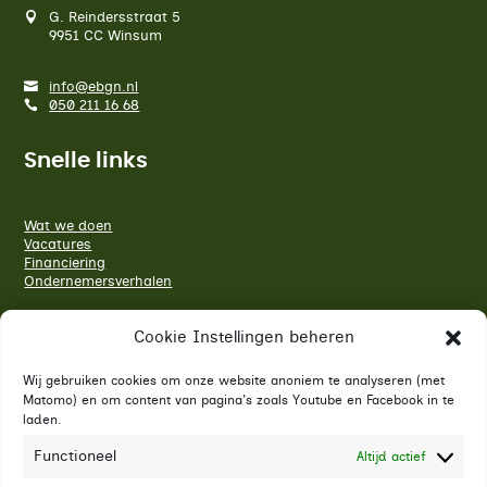
G. Reindersstraat 5
9951 CC Winsum
info@ebgn.nl
050 211 16 68
Snelle links
Wat we doen
Vacatures
Financiering
Ondernemersverhalen
Sluit je aan bij ons netwerk
Cookie Instellingen beheren
Wij gebruiken cookies om onze website anoniem te analyseren (met
Matomo) en om content van pagina's zoals Youtube en Facebook in te
Volg ons op LinkedIn
laden.
Bekijk ons Youtube kanaal
Functioneel
Altijd actief
Blijf op de hoogte van ontwikkelingen, financieringen,
programma's en meer van Economic Board Groningen.