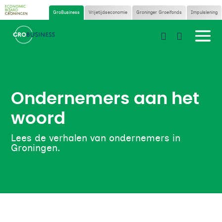
GroBusiness
Vrijetijdseconomie
Groninger Groeifonds
Impulslening


Ondernemers aan het
woord
Lees de verhalen van ondernemers in
Groningen.